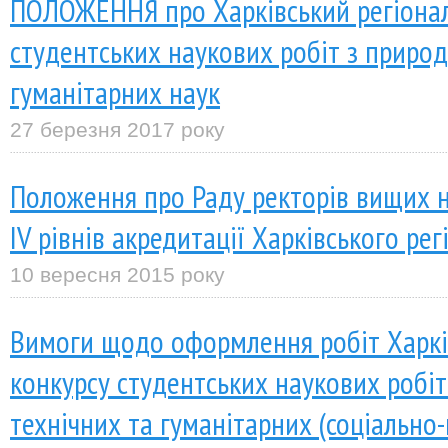
ПОЛОЖЕННЯ про Харківський регіона
студентських наукових робіт з природ
гуманітарних наук
27 березня 2017 року
Положення про Раду ректорів вищих на
ІV рівнів акредитації Харківського рег
10 вересня 2015 року
Вимоги щодо оформлення робіт Харкі
конкурсу студентських наукових робіт
технічних та гуманітарних (соціально